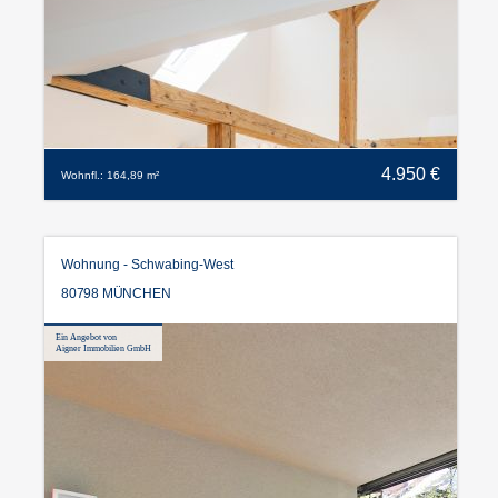
4.950 €
Wohnfl.: 164,89 m²
Wohnung - Schwabing-West
80798 MÜNCHEN
Ein Angebot von
Aigner Immobilien GmbH