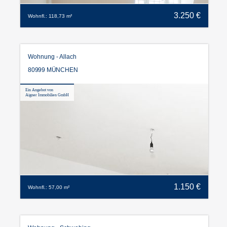
3.250 €
Wohnfl.: 118,73 m²
Wohnung - Allach
80999 MÜNCHEN
Ein Angebot von
Aigner Immobilien GmbH
1.150 €
Wohnfl.: 57,00 m²