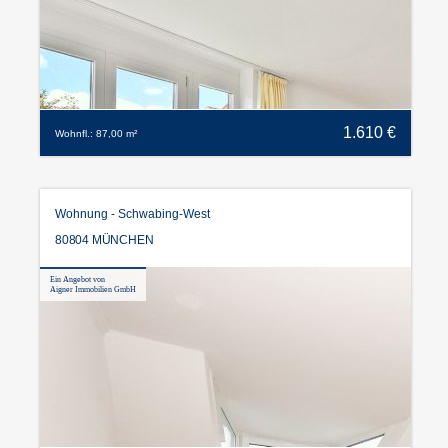
1.610 €
Wohnfl.: 87,00 m²
Wohnung - Schwabing-West
80804 MÜNCHEN
Ein Angebot von
Aigner Immobilien GmbH