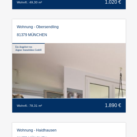
1.020 €
Wohnfl.: 49,30 m²
Wohnung - Obersendling
81379 MÜNCHEN
Ein Angebot von
Aigner Immobilien GmbH
1.890 €
Wohnfl.: 78,31 m²
Wohnung - Haidhausen