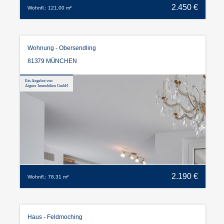
2.450 €
Wohnfl.: 121,00 m²
Wohnung - Obersendling
81379 MÜNCHEN
Ein Angebot von
Aigner Immobilien GmbH
2.190 €
Wohnfl.: 78,31 m²
Haus - Feldmoching